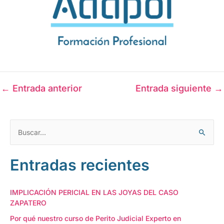
←
Entrada anterior
Entrada siguiente
→
C
B
a
u
t
Entradas recientes
s
e
c
g
a
IMPLICACIÓN PERICIAL EN LAS JOYAS DEL CASO
o
ZAPATERO
r
r
p
Por qué nuestro curso de Perito Judicial Experto en
í