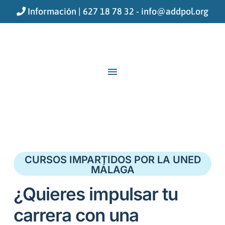
Ir
Información |
627 18 78 32
-
info@addpol.org
al
contenido
MENÚ
PRINCIPAL
CURSOS IMPARTIDOS POR LA UNED
MÁLAGA
¿Quieres impulsar tu
carrera con una