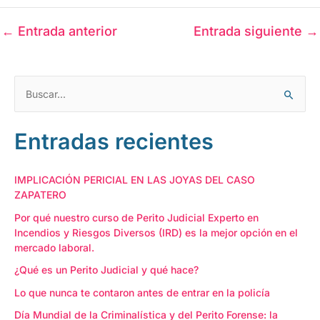
←
Entrada anterior
Entrada siguiente
→
C
B
a
u
t
Entradas recientes
s
e
c
g
a
IMPLICACIÓN PERICIAL EN LAS JOYAS DEL CASO
o
ZAPATERO
r
r
p
Por qué nuestro curso de Perito Judicial Experto en
í
Incendios y Riesgos Diversos (IRD) es la mejor opción en el
o
a
mercado laboral.
r
s
¿Qué es un Perito Judicial y qué hace?
:
Lo que nunca te contaron antes de entrar en la policía
Día Mundial de la Criminalística y del Perito Forense: la