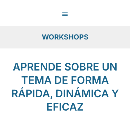
Ir
MENÚ
al
contenido
PRINCIPAL
WORKSHOPS
APRENDE SOBRE UN
TEMA DE FORMA
RÁPIDA, DINÁMICA Y
EFICAZ
APRENDE SOBRE UN