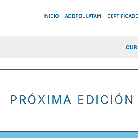
Ir
al
INICIO
ADDPOL LATAM
CERTIFICAD
contenido
CUR
PRÓXIMA EDICIÓN