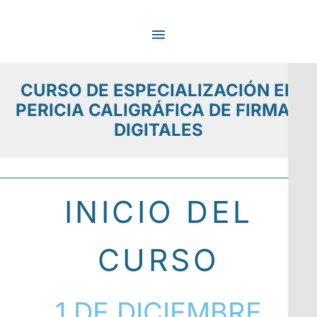
Ir
MENÚ
al
contenido
PRINCIPAL
CURSO DE ESPECIALIZACIÓN EN
PERICIA CALIGRÁFICA DE FIRMAS
DIGITALES
INICIO DEL
CURSO
1 DE DICIEMBRE