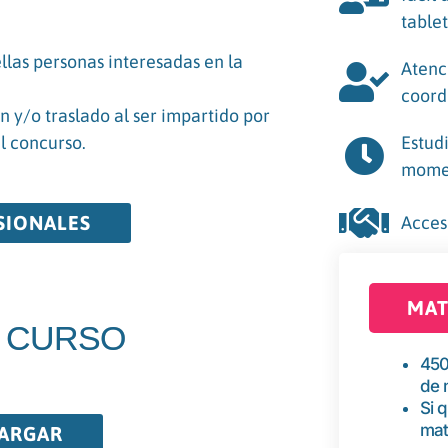
tablet
las personas interesadas en la
Atenc
coord
 y/o traslado al ser impartido por
l concurso.
Estudi
momen
SIONALES
Acces
MAT
 CURSO
450
de 
Si 
mat
CARGAR