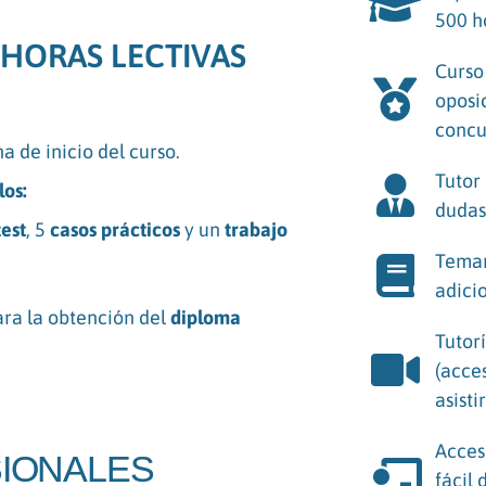
500 ho
 HORAS LECTIVAS
Curso
oposic
concu
a de inicio del curso.
Tutor
os:
dudas
est
, 5
casos prácticos
y un
trabajo
Temar
adicio
ara la obtención del
diploma
Tutor
(acce
asistir
Acces
SIONALES
fácil 