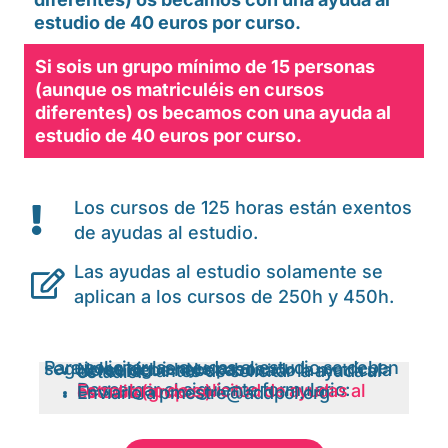
estudio de 40 euros por curso.
Si sois un grupo mínimo de 15 personas
(aunque os matriculéis en cursos
diferentes) os becamos con una ayuda al
estudio de 40 euros por curso.
Los cursos de 125 horas están exentos
de ayudas al estudio.
Las ayudas al estudio solamente se
aplican a los cursos de 250h y 450h.
Para solicitar las ayudas al estudio se deben seguir los siguientes pasos:
No se debe haber abonado la matrícula del curso antes de solicitar la ayuda al estudio.
Descargar el siguiente formulario:
Formulario de solicitud de ayudas al estudio (grupos)
Enviarlo a pmestre@addpol.org