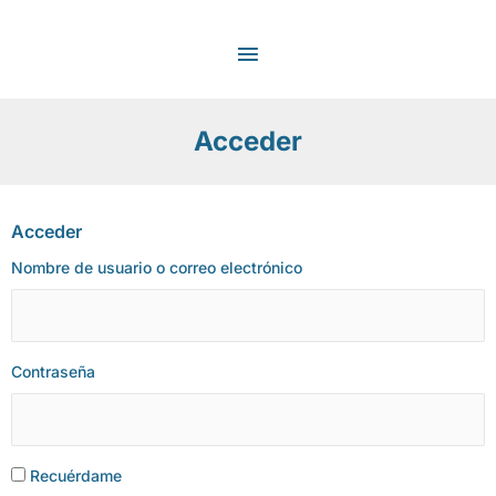
Ir
MENÚ
al
contenido
PRINCIPAL
Acceder
Acceder
Nombre de usuario o correo electrónico
Contraseña
Recuérdame